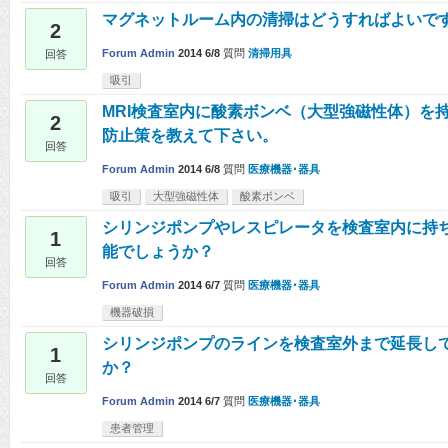
マグネットルーム内の清掃はどうすればよいで
2
Forum Admin
2014 6/8
質問
清掃用具
回答
吸引
MRI検査室内に酸素ボンベ（大型強磁性体）を
2
防止策を教えて下さい。
回答
Forum Admin
2014 6/8
質問
医療機器･器具
吸引
大型強磁性体
酸素ボンベ
シリンジポンプやレスピレータを検査室内に持
1
能でしょうか？
回答
Forum Admin
2014 6/7
質問
医療機器･器具
機器破損
シリンジポンプのラインを検査室外まで延長し
1
か？
回答
Forum Admin
2014 6/7
質問
医療機器･器具
患者管理