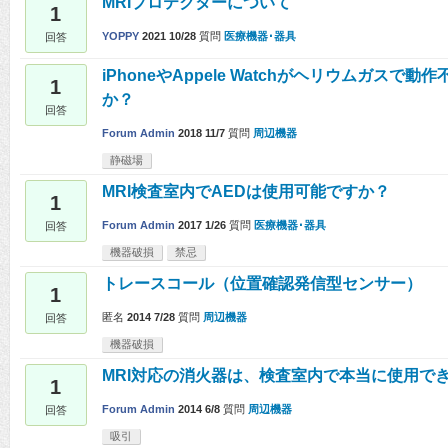
MRIプロテクターについて
1
YOPPY
2021 10/28
質問
医療機器･器具
回答
iPhoneやAppele Watchがヘリウムガスで
1
か？
回答
Forum Admin
2018 11/7
質問
周辺機器
静磁場
MRI検査室内でAEDは使用可能ですか？
1
Forum Admin
2017 1/26
質問
医療機器･器具
回答
機器破損
禁忌
トレースコール（位置確認発信型センサー）
1
匿名
2014 7/28
質問
周辺機器
回答
機器破損
MRI対応の消火器は、検査室内で本当に使用で
1
Forum Admin
2014 6/8
質問
周辺機器
回答
吸引