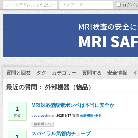
ログイ
質問と回答
タグ
カテゴリー
質問する
安全情報
イ
最近の質問： 外部機器（物品）
MRI対応型酸素ボンベは本当に安全か
1
ueda yoshinari
2025 9/17
質問
医療機器･器具
回答
酸素ボンベ
スパイラル気管内チューブ
1