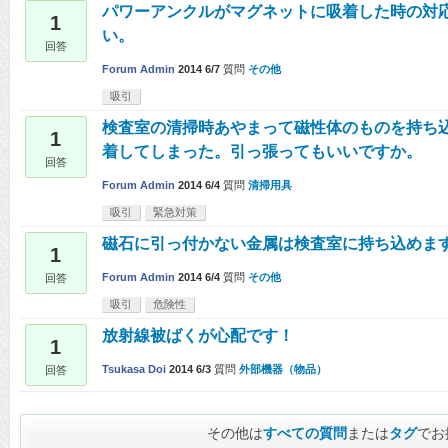
パワーアンクルがマグネットに吸着した時の対
1
い。
回答
Forum Admin
2014 6/7
質問
その他
吸引
検査室の清掃時あやまって磁性体のものを持ち
1
着してしまった。引っ張ってもいいですか。
回答
Forum Admin
2014 6/4
質問
清掃用具
吸引
緊急対策
磁石に引っ付かない金属は検査室に持ち込めま
1
Forum Admin
2014 6/4
質問
その他
回答
吸引
危険性
放射線被ばくが心配です！
1
Tsukasa Doi
2014 6/3
質問
外部機器（物品）
回答
その他は
すべての質問
または
タグ
でお