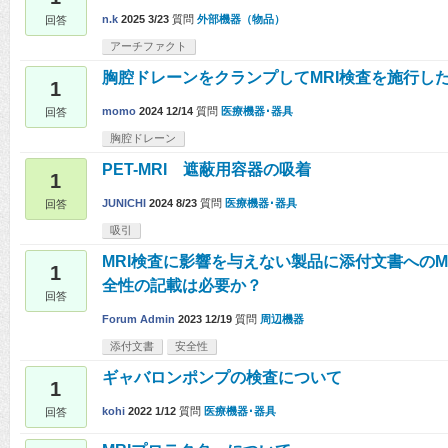
n.k
2025 3/23
質問
外部機器（物品）
回答
アーチファクト
胸腔ドレーンをクランプしてMRI検査を施行し
1
momo
2024 12/14
質問
医療機器･器具
回答
胸腔ドレーン
PET-MRI 遮蔽用容器の吸着
1
JUNICHI
2024 8/23
質問
医療機器･器具
回答
吸引
MRI検査に影響を与えない製品に添付文書へのM
1
全性の記載は必要か？
回答
Forum Admin
2023 12/19
質問
周辺機器
添付文書
安全性
ギャバロンポンプの検査について
1
kohi
2022 1/12
質問
医療機器･器具
回答