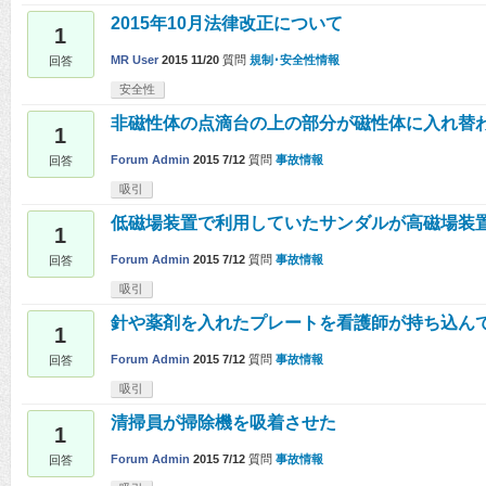
2015年10月法律改正について
1
MR User
2015 11/20
質問
規制･安全性情報
回答
安全性
非磁性体の点滴台の上の部分が磁性体に入れ替
1
Forum Admin
2015 7/12
質問
事故情報
回答
吸引
低磁場装置で利用していたサンダルが高磁場装
1
Forum Admin
2015 7/12
質問
事故情報
回答
吸引
針や薬剤を入れたプレートを看護師が持ち込ん
1
Forum Admin
2015 7/12
質問
事故情報
回答
吸引
清掃員が掃除機を吸着させた
1
Forum Admin
2015 7/12
質問
事故情報
回答