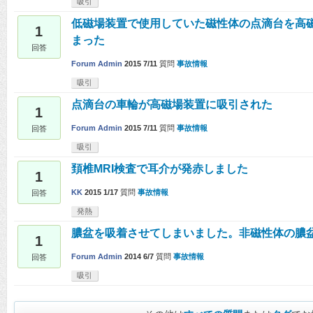
吸引
低磁場装置で使用していた磁性体の点滴台を高
1
まった
回答
Forum Admin
2015 7/11
質問
事故情報
吸引
点滴台の車輪が高磁場装置に吸引された
1
Forum Admin
2015 7/11
質問
事故情報
回答
吸引
頚椎MRI検査で耳介が発赤しました
1
KK
2015 1/17
質問
事故情報
回答
発熱
膿盆を吸着させてしまいました。非磁性体の膿
1
Forum Admin
2014 6/7
質問
事故情報
回答
吸引