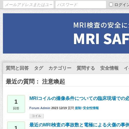
ログイ
質問と回答
タグ
カテゴリー
質問する
安全情報
イ
最近の質問： 注意喚起
MRIコイルの撮像条件についての臨床現場での
1
Forum Admin
2023 12/19
質問
規制･安全性情報
回答
コイル
最近のMRI検査の事故数と電極による火傷の事
1