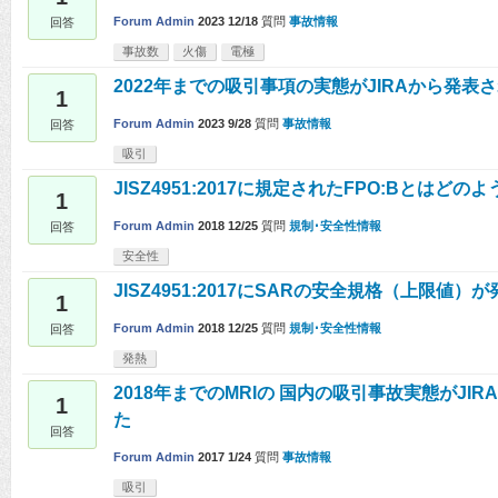
Forum Admin
2023 12/18
質問
事故情報
回答
事故数
火傷
電極
2022年までの吸引事項の実態がJIRAから発表
1
Forum Admin
2023 9/28
質問
事故情報
回答
吸引
JISZ4951:2017に規定されたFPO:Bとはど
1
Forum Admin
2018 12/25
質問
規制･安全性情報
回答
安全性
JISZ4951:2017にSARの安全規格（上限値
1
Forum Admin
2018 12/25
質問
規制･安全性情報
回答
発熱
2018年までのMRIの 国内の吸引事故実態がJI
1
た
回答
Forum Admin
2017 1/24
質問
事故情報
吸引