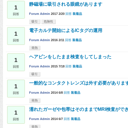
静磁場に吸引される眼鏡があります
1
Forum Admin
2017 2/20
回答
装着品
回答
吸引
危険性
電子カルテ開始によるICタグの運用
1
Forum Admin
2016 2/11
回答
装着品
回答
発熱
ヘアピンをしたまま検査をしてしまった
1
Forum Admin
2015 7/18
回答
装着品
回答
吸引
一般的なコンタクトレンズは外す必要がありま
1
Forum Admin
2014 6/8
回答
装着品
回答
発熱
濡れたガーゼや包帯はそのままでMRI検査がで
1
Forum Admin
2014 6/7
回答
装着品
回答
発熱