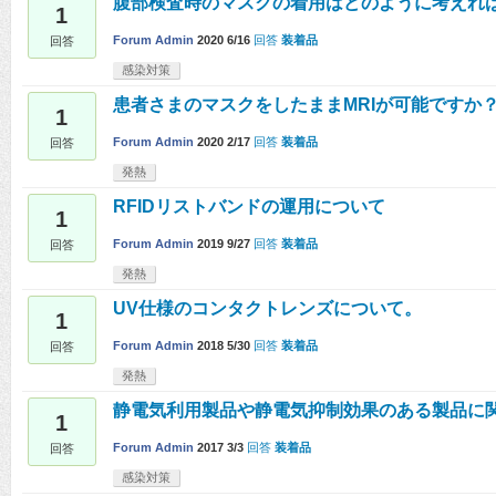
腹部検査時のマスクの着用はどのように考えれ
1
Forum Admin
2020 6/16
回答
装着品
回答
感染対策
患者さまのマスクをしたままMRIが可能ですか
1
Forum Admin
2020 2/17
回答
装着品
回答
発熱
RFIDリストバンドの運用について
1
Forum Admin
2019 9/27
回答
装着品
回答
発熱
UV仕様のコンタクトレンズについて。
1
Forum Admin
2018 5/30
回答
装着品
回答
発熱
静電気利用製品や静電気抑制効果のある製品に
1
Forum Admin
2017 3/3
回答
装着品
回答
感染対策