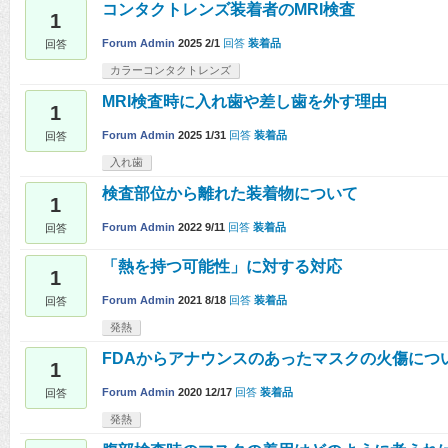
コンタクトレンズ装着者のMRI検査
1
Forum Admin
2025 2/1
回答
装着品
回答
カラーコンタクトレンズ
MRI検査時に入れ歯や差し歯を外す理由
1
Forum Admin
2025 1/31
回答
装着品
回答
入れ歯
検査部位から離れた装着物について
1
Forum Admin
2022 9/11
回答
装着品
回答
「熱を持つ可能性」に対する対応
1
Forum Admin
2021 8/18
回答
装着品
回答
発熱
FDAからアナウンスのあったマスクの火傷につ
1
Forum Admin
2020 12/17
回答
装着品
回答
発熱