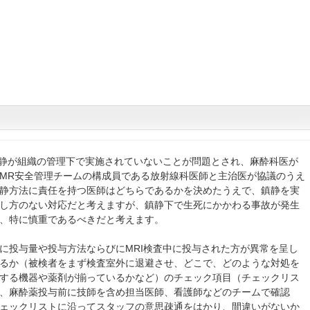
鎮静が組織の管理下で実施されていないことが問題とされ、麻酔科医が
MR安全管理チームの構成員である放射線科医師と主治医が協議のうえ
静方法に責任を持つ医師はどちらであるかを決めたうえで、鎮静を実
し方のない対応だと考えますが、鎮静下で生死にかかわる事故が発生
、特に慎重であるべきだと考えます。
に投与量や投与方法ならびにMRI検査中に投与された方が異常を呈し
るか（被検者をまず検査室外に退避させ、どこで、どのような対処を
する機器や薬剤が揃っているかなど）のチェック項目（チェックリス
、麻酔薬投与前に技師を含め担当医師、看護師などのチームで確認
ェックリストに沿ってスタッフの意思疎通をはかり、間違いがないか