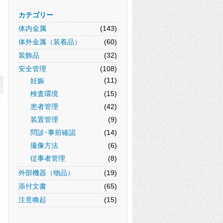
カテゴリー
体内金属
(143)
体外金属（装着品）
(60)
装飾品
(32)
安全管理
(108)
(11)
妊娠
検査環境
(15)
患者管理
(42)
装置管理
(9)
問診･事前確認
(14)
撮像方法
(6)
従事者管理
(8)
外部機器（物品）
(19)
添付文書
(65)
注意喚起
(15)