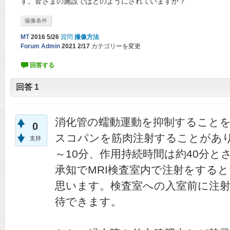
す。皆さまの施設ではどのようにされていますか？
撮像条件
MT
2016 5/26
質問
撮像方法
Forum Admin
2021 2/17
カテゴリーを変更
回答
1
消化管の蠕動運動を抑制すること
0
スコパンを筋肉注射することがあり
支持
～10分、作用持続時間は約40分
承知でMRI検査室内で注射をする
思います。検査室への入室前に注
待できます。