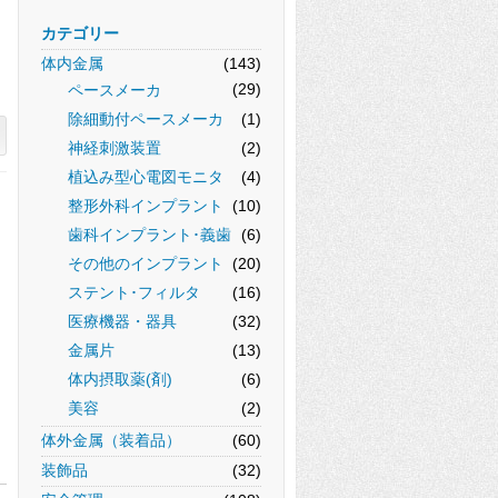
カテゴリー
体内金属
(143)
(29)
ペースメーカ
除細動付ペースメーカ
(1)
神経刺激装置
(2)
植込み型心電図モニタ
(4)
整形外科インプラント
(10)
歯科インプラント･義歯
(6)
その他のインプラント
(20)
ステント･フィルタ
(16)
医療機器・器具
(32)
金属片
(13)
体内摂取薬(剤)
(6)
美容
(2)
体外金属（装着品）
(60)
装飾品
(32)