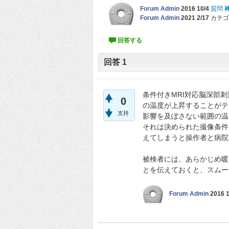
Forum Admin
2016 10/4
質問
Forum Admin
2021 2/17
カテゴ
回答
1
条件付きMRI対応脳深部
0
の温度が上昇することがテ
支持
影響を及ぼさない範囲の温
それは決められた撮像条件
えてしまうと操作者と病院
被検者には、あらかじめ暖
とを伝えておくと、スムー
Forum Admin
2016 1