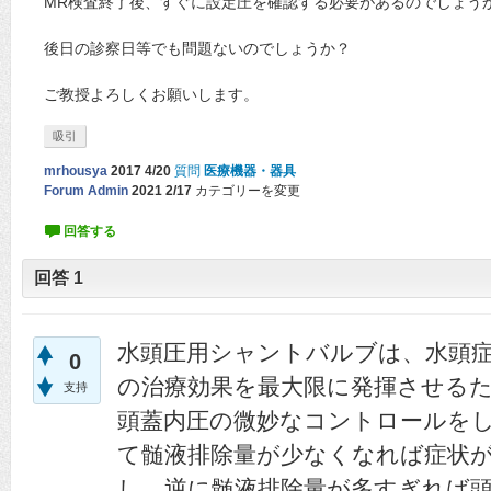
MR検査終了後、すぐに設定圧を確認する必要があるのでしょう
後日の診察日等でも問題ないのでしょうか？
ご教授よろしくお願いします。
吸引
mrhousya
2017 4/20
質問
医療機器・器具
Forum Admin
2021 2/17
カテゴリーを変更
回答
1
水頭圧用シャントバルブは、水頭
0
の治療効果を最大限に発揮させる
支持
頭蓋内圧の微妙なコントロールを
て髄液排除量が少なくなれば症状
し、逆に髄液排除量が多すぎれば