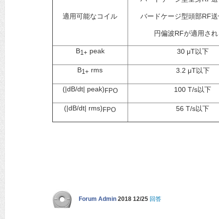
適用可能なコイル
バードケージ型頭部RF
円偏波RFが適用され
B
peak
30 μT以下
1+
B
rms
3.2 μT以下
1+
(|dB/dt| peak)
100 T/s以下
FPO
(|dB/dt| rms)
56 T/s以下
FPO
Forum Admin
2018 12/25
回答