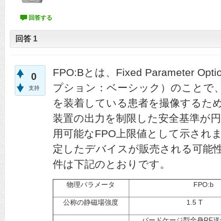
回答
1
FPO:Bとは、Fixed Parameter O
0
プション：ベーシック）のことで、
支持
を装着している患者を撮像するために、J
装置の出力を制限した安全基準が円
用可能なFPO上限値として示され
定したデバイスが販売される可能
件は下記のとおりです。
物理パラメータ
FPO:b
公称の静磁場強度
1.5 T
バードケージ型全身RF