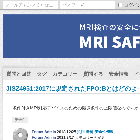
ログイ
質問と回答
タグ
カテゴリー
質問する
安全情報
イ
JISZ4951:2017に規定されたFPO:Bとはど
条件付きMRI対応デバイスのための撮像条件の上限値なのですか
安全性
Forum Admin
2018 12/25
質問
規制･安全性情報
Forum Admin
2021 2/17
カテゴリーを変更