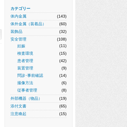
カテゴリー
体内金属
(143)
体外金属（装着品）
(60)
装飾品
(32)
安全管理
(108)
(11)
妊娠
検査環境
(15)
患者管理
(42)
装置管理
(9)
問診･事前確認
(14)
撮像方法
(6)
従事者管理
(8)
外部機器（物品）
(19)
添付文書
(65)
注意喚起
(15)