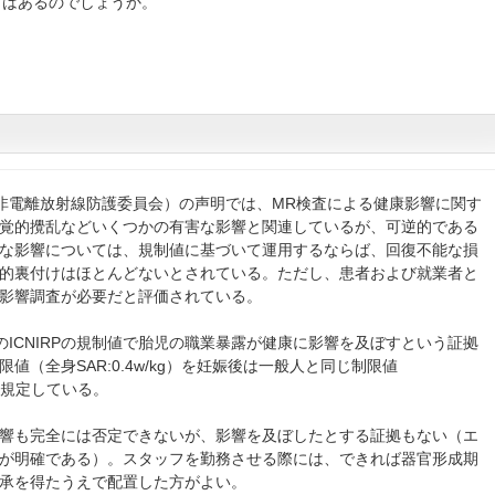
どはあるのでしょうか。
国際非電離放射線防護委員会）の声明では、MR検査による健康影響に関す
覚的攪乱などいくつかの有害な影響と関連しているが、可逆的である
な影響については、規制値に基づいて運用するならば、回復不能な損
的裏付けはほとんどないとされている。ただし、患者および就業者と
影響調査が必要だと評価されている。
以前のICNIRPの規制値で胎児の職業暴露が健康に影響を及ぼすという証拠
値（全身SAR:0.4w/kg）を妊娠後は一般人と同じ制限値
うに規定している。
響も完全には否定できないが、影響を及ぼしたとする証拠もない（エ
が明確である）。スタッフを勤務させる際には、できれば器官形成期
承を得たうえで配置した方がよい。