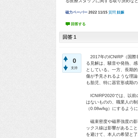
る医療スタッフに関する取り決めな
磁力ペーパー
2022 11/15
質問
妊娠
回答
1
2017年のICNIRP（
0
る見解は、騒音や発熱、感
支持
としている。一方、長期的
傷が予見されるような理論
も胎児、特に器官形成期の
ICNIRP2020では、
はないものの、職業人の制限
（0.08w/kg）にするよ
磁束密度や磁界強度の影
ックス線は影響があること
を避けて、本人の希望と了