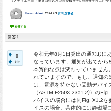
（メディエ主催「第５回植込み型医療機器等のMR安全性にかか
Forum Admin
2024 7/3
質問
規制値
回答
1
令和元年8月1日発出の通知
1)
に
0
なっています。通知が出てから
支持
本質的な点は変わっていません
れていますので、もし、通知の
は、電源を持たない受動デバイ
（ASTM F2503-23e1
2)
）のFig
バイスの場合には同Fig. X1.
イスの場合、具体的には静磁場コ