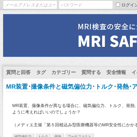
ログイ
質問と回答
タグ
カテゴリー
質問する
安全情報
イ
MR装置･撮像条件と磁気偏位力･トルク･発熱･
MR装置、撮像条件が異なる場合に、磁気偏位力、トルク、発熱
ように考えればいいのでしょうか？
（メディエ主催「第５回植込み型医療機器等のMR安全性にかか
磁気偏位力
トルク
発熱
アーチファクト