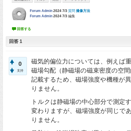
Forum Admin
2024 7/3
質問
撮像方法
Forum Admin
2024 7/3
編集
回答
1
磁気的偏位力については、例えば
0
磁場勾配（静磁場の磁束密度の空間
支持
記載するため、磁場強度や機種が
りません。
トルクは静磁場の中心部分で測定
変わりますが、磁場強度が同じで
りません。