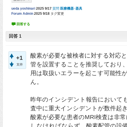
ueda yoshinari
2025 9/17
質問
医療機器･器具
Forum Admin
2025 9/18
タグ変更
回答
1
酸素が必要な被検者に対する対応
+1
管を設置することを推奨しており、
支持
用は取扱いエラーを起こす可能性
ん。
昨年のインシデント報告においても
査中に重大インシデントが数件起
酸素が必要な患者のMRI検査は非
しなければならず、酸素配管の設