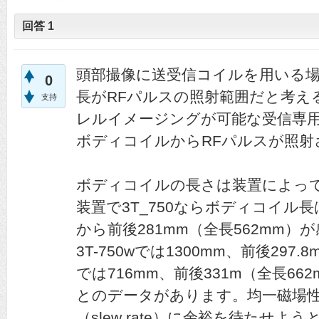
回答
1
頭部撮像に送受信コイルを用いる
0
長がRFパルスの照射範囲だと考え
支持
レルイメージングが可能な受信専
ボディコイルからRFパルスが照射
ボディコイルの長さは装置によって
装置で3T_750ならボディコイル長
から前後281mm（全長562mm
3T-750wでは1300mm、前後297.8
では716mm、前後331m（全長6
とのデータがあります。均一磁場
（slew rate）に余裕を待たせ