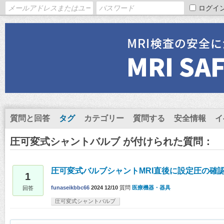
ログイ
質問と回答
タグ
カテゴリー
質問する
安全情報
イ
圧可変式シャントバルブ が付けられた質問：
圧可変式バルブシャントMRI直後に設定圧の確
1
funaseikbbc66
2024 12/10
質問
医療機器・器具
回答
圧可変式シャントバルブ