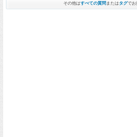
その他は
すべての質問
または
タグ
でお