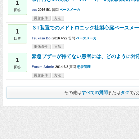
1
oct
2016 5/1
質問
ペースメーカ
回答
撮像条件
方法
３T装置でのメドトロニック社製心臓ペースメ
1
Tsukasa Doi
2016 4/22
質問
ペースメーカ
回答
撮像条件
方法
緊急ブザーが持てない患者には、どのように対
1
Forum Admin
2014 6/8
質問
患者管理
回答
撮像条件
方法
その他は
すべての質問
または
タグ
でお