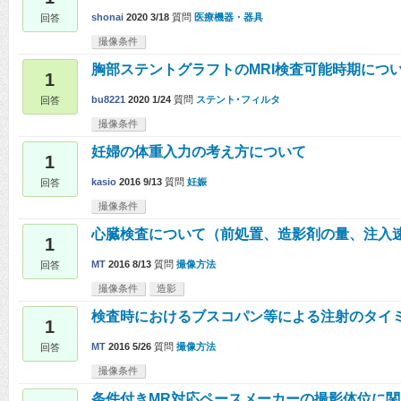
shonai
2020 3/18
質問
医療機器・器具
回答
撮像条件
胸部ステントグラフトのMRI検査可能時期につ
1
bu8221
2020 1/24
質問
ステント･フィルタ
回答
撮像条件
妊婦の体重入力の考え方について
1
kasio
2016 9/13
質問
妊娠
回答
撮像条件
心臓検査について（前処置、造影剤の量、注入
1
MT
2016 8/13
質問
撮像方法
回答
撮像条件
造影
検査時におけるブスコパン等による注射のタイ
1
MT
2016 5/26
質問
撮像方法
回答
撮像条件
条件付きMR対応ペースメーカーの撮影体位に関