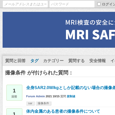
ログイ
質問と回答
タグ
カテゴリー
質問する
安全情報
イ
撮像条件 が付けられた質問：
全身SAR2.0W/kgとしか記載のない場合の撮像
1
Forum Admin
2021 10/15
質問
規制値
回答
sar
撮像条件
体内金属のある患者の撮像条件について
1