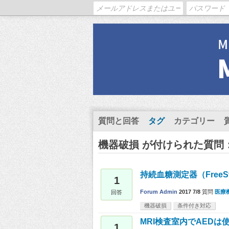
質問と回答
タグ
カテゴリー
機器破損 が付けられた質問
持続血糖測定器（FreeSt
1
Forum Admin
2017 7/8
質問
医療
回答
機器破損
条件付き対応
MRI検査室内でAEDは
1