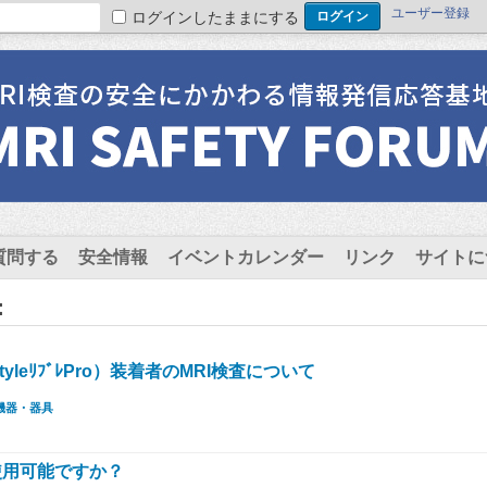
ユーザー登録
ログインしたままにする
質問する
安全情報
イベントカレンダー
リンク
サイトに
：
yleﾘﾌﾞﾚPro）装着者のMRI検査について
機器・器具
使用可能ですか？