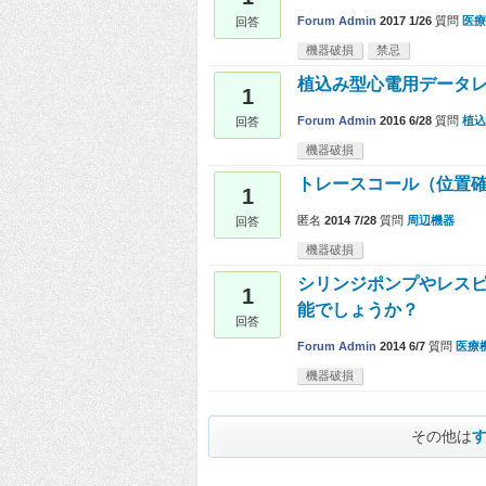
Forum Admin
2017 1/26
質問
医療
回答
機器破損
禁忌
植込み型心電用データレ
1
Forum Admin
2016 6/28
質問
植込
回答
機器破損
トレースコール（位置
1
匿名
2014 7/28
質問
周辺機器
回答
機器破損
シリンジポンプやレス
1
能でしょうか？
回答
Forum Admin
2014 6/7
質問
医療
機器破損
その他は