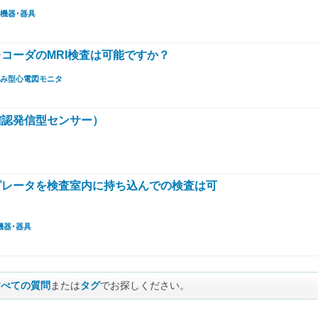
機器･器具
コーダのMRI検査は可能ですか？
み型心電図モニタ
確認発信型センサー）
ピレータを検査室内に持ち込んでの検査は可
機器･器具
すべての質問
または
タグ
でお探しください。