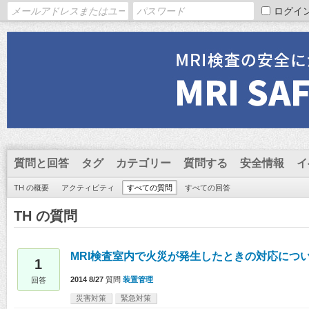
ログイ
質問と回答
タグ
カテゴリー
質問する
安全情報
イ
TH の概要
アクティビティ
すべての質問
すべての回答
TH の質問
MRI検査室内で火災が発生したときの対応につ
1
2014 8/27
質問
装置管理
回答
災害対策
緊急対策